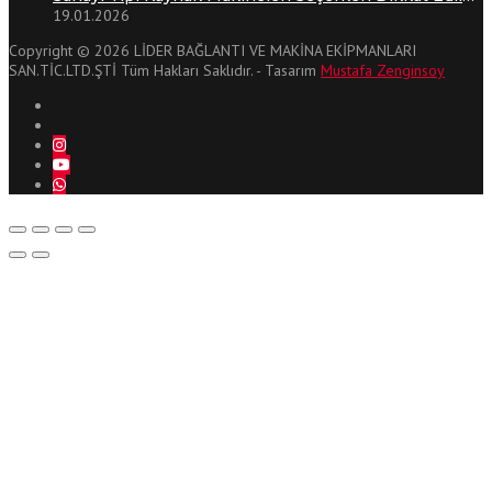
19.01.2026
Copyright © 2026 LİDER BAĞLANTI VE MAKİNA EKİPMANLARI
SAN.TİC.LTD.ŞTİ Tüm Hakları Saklıdır. - Tasarım
Mustafa Zenginsoy