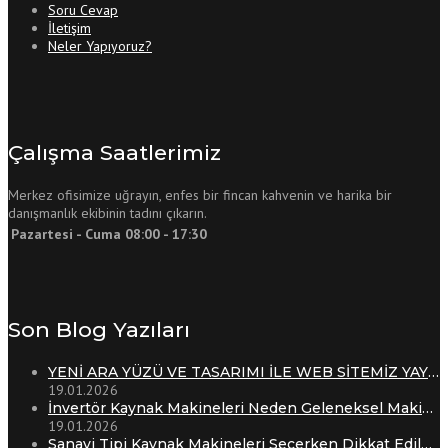
Soru Cevap
İletişim
Neler Yapıyoruz?
Çalışma Saatlerimiz
Merkez ofisimize uğrayın, enfes bir fincan kahvenin ve harika bir
danışmanlık ekibinin tadını çıkarın.
Pazartesi - Cuma 08:00 - 17:30
Son Blog Yazıları
YENİ ARA YÜZÜ VE TASARIMI İLE WEB SİTEMİZ YAYINDADIR.
19.01.2026
İnvertör Kaynak Makineleri Neden Geleneksel Makinelerin Önüne Geçti?
19.01.2026
Sanayi Tipi Kaynak Makineleri Seçerken Dikkat Edilmesi Gereken 7 Kritik Nokta